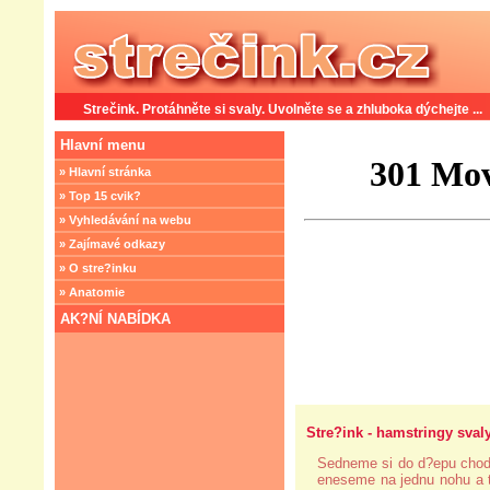
Strečink. Protáhněte si svaly. Uvolněte se a zhluboka dýchejte ...
Hlavní menu
» Hlavní stránka
» Top 15 cvik?
» Vyhledávání na webu
» Zajímavé odkazy
» O stre?inku
» Anatomie
AK?NÍ NABÍDKA
Stre?ink - hamstringy svaly
Sedneme si do d?epu chodi
eneseme na jednu nohu a 