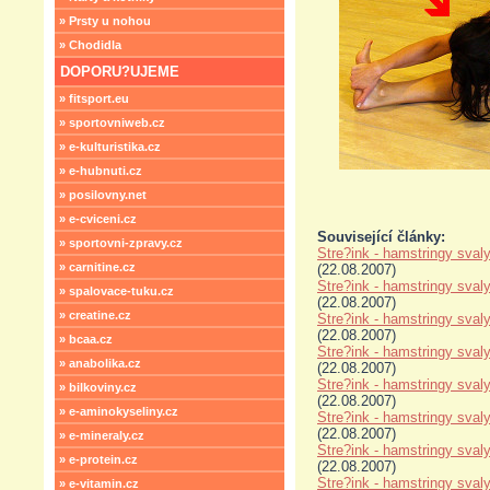
» Prsty u nohou
» Chodidla
DOPORU?UJEME
» fitsport.eu
» sportovniweb.cz
» e-kulturistika.cz
» e-hubnuti.cz
» posilovny.net
» e-cviceni.cz
Související články:
» sportovni-zpravy.cz
Stre?ink - hamstringy svaly
» carnitine.cz
(22.08.2007)
Stre?ink - hamstringy svaly
» spalovace-tuku.cz
(22.08.2007)
» creatine.cz
Stre?ink - hamstringy svaly
(22.08.2007)
» bcaa.cz
Stre?ink - hamstringy svaly
» anabolika.cz
(22.08.2007)
Stre?ink - hamstringy svaly
» bilkoviny.cz
(22.08.2007)
» e-aminokyseliny.cz
Stre?ink - hamstringy svaly
(22.08.2007)
» e-mineraly.cz
Stre?ink - hamstringy svaly
» e-protein.cz
(22.08.2007)
Stre?ink - hamstringy svaly
» e-vitamin.cz