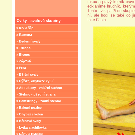
rukou a pravý kotník pra
edkláníme hrudník, který
Tento cvik pat?í do skupi
ní, ale hodí se také do j
také t?ísla.
Cviky - svalové skupiny
» Krk a šíje
» Ramena
» Bederní svaly
» Triceps
» Biceps
» Záp?stí
» Prsa
» B?išní svaly
» Hýžd?, ohyba?e ky?lí
» Adduktory - vnit?ní stehno
» Stehno - p?ední strana
» Hamstringy - zadní stehno
» Baletní pozice
» Ohyba?e kolen
» Bércové svaly
» Lýtka a achilovka
» Nárty a kotníky