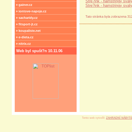
Stre?ink - hamstringy svaly
» gainer.cz
Stre?ink - hamstringy svaly
» iontove-napoje.cz
Tato stránka byla zobrazena 31
» sacharidy.cz
» fitsport-jt.cz
» koupaliste.net
» e-dieta.cz
» nitrix.cz
Web byl spušt?n 10.11.06
Tento web vytvořil:
ZAHRADNÍ NÁBYT