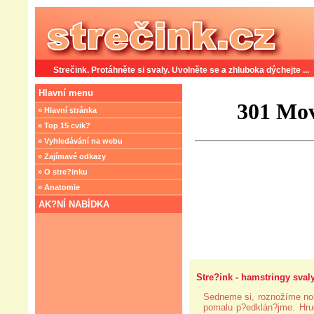
Strečink. Protáhněte si svaly. Uvolněte se a zhluboka dýchejte ...
Hlavní menu
» Hlavní stránka
» Top 15 cvik?
» Vyhledávání na webu
» Zajímavé odkazy
» O stre?inku
» Anatomie
AK?NÍ NABÍDKA
Stre?ink - hamstringy svaly
Sedneme si, roznožíme no
pomalu p?edklán?jme. Hru