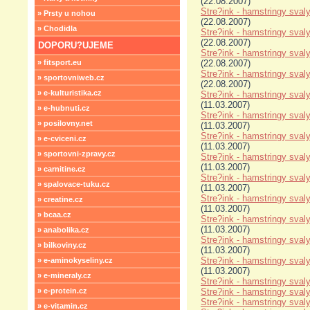
(22.08.2007)
Stre?ink - hamstringy svaly
» Prsty u nohou
(22.08.2007)
» Chodidla
Stre?ink - hamstringy svaly
(22.08.2007)
DOPORU?UJEME
Stre?ink - hamstringy svaly
» fitsport.eu
(22.08.2007)
Stre?ink - hamstringy svaly
» sportovniweb.cz
(22.08.2007)
» e-kulturistika.cz
Stre?ink - hamstringy svaly
(11.03.2007)
» e-hubnuti.cz
Stre?ink - hamstringy svaly 
» posilovny.net
(11.03.2007)
Stre?ink - hamstringy svaly
» e-cviceni.cz
(11.03.2007)
» sportovni-zpravy.cz
Stre?ink - hamstringy svaly
(11.03.2007)
» carnitine.cz
Stre?ink - hamstringy svaly
» spalovace-tuku.cz
(11.03.2007)
Stre?ink - hamstringy svaly
» creatine.cz
(11.03.2007)
» bcaa.cz
Stre?ink - hamstringy svaly 
(11.03.2007)
» anabolika.cz
Stre?ink - hamstringy svaly
» bilkoviny.cz
(11.03.2007)
Stre?ink - hamstringy svaly
» e-aminokyseliny.cz
(11.03.2007)
» e-mineraly.cz
Stre?ink - hamstringy svaly 
» e-protein.cz
Stre?ink - hamstringy svaly 
Stre?ink - hamstringy svaly
» e-vitamin.cz