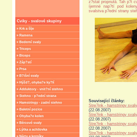
z?stat propnutá. Tah p?i c
íjemné nap?tí pod kolen
svalstva p?ední strany ste
Cviky - svalové skupiny
» Krk a šíje
» Ramena
» Bederní svaly
» Triceps
» Biceps
» Záp?stí
» Prsa
» B?išní svaly
» Hýžd?, ohyba?e ky?lí
» Adduktory - vnit?ní stehno
» Stehno - p?ední strana
Související články:
» Hamstringy - zadní stehno
Stre?ink - hamstringy svaly
» Baletní pozice
(22.08.2007)
Stre?ink - hamstringy svaly
» Ohyba?e kolen
(22.08.2007)
» Bércové svaly
Stre?ink - hamstringy svaly
(22.08.2007)
» Lýtka a achilovka
Stre?ink - hamstringy svaly
» Nárty a kotníky