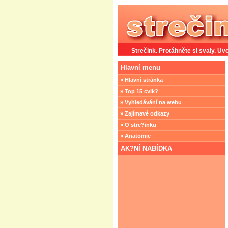
Strečink. Protáhněte si svaly. Uvo
Hlavní menu
» Hlavní stránka
» Top 15 cvik?
» Vyhledávání na webu
» Zajímavé odkazy
» O stre?inku
» Anatomie
AK?NÍ NABÍDKA