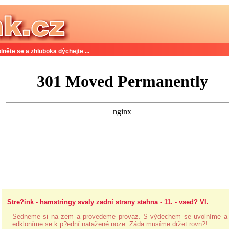
lněte se a zhluboka dýchejte ...
Stre?ink - hamstringy svaly zadní strany stehna - 11. - vsed? VI.
Sedneme si na zem a provedeme provaz. S výdechem se uvolníme a
edkloníme se k p?ední natažené noze. Záda musíme držet rovn?!