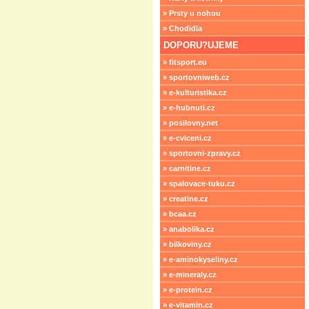
» Prsty u nohou
» Chodidla
DOPORU?UJEME
» fitsport.eu
» sportovniweb.cz
» e-kulturistika.cz
» e-hubnuti.cz
» posilovny.net
» e-cviceni.cz
» sportovni-zpravy.cz
» carnitine.cz
» spalovace-tuku.cz
» creatine.cz
» bcaa.cz
» anabolika.cz
» bilkoviny.cz
» e-aminokyseliny.cz
» e-mineraly.cz
» e-protein.cz
» e-vitamin.cz