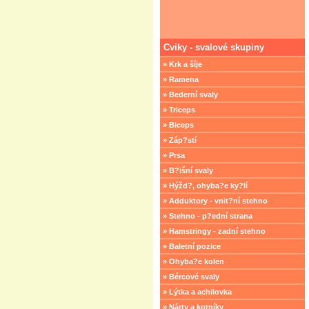
Cviky - svalové skupiny
» Krk a šíje
» Ramena
» Bederní svaly
» Triceps
» Biceps
» Záp?stí
» Prsa
» B?išní svaly
» Hýžd?, ohyba?e ky?lí
» Adduktory - vnit?ní stehno
» Stehno - p?ední strana
» Hamstringy - zadní stehno
» Baletní pozice
» Ohyba?e kolen
» Bércové svaly
» Lýtka a achilovka
» Nárty a kotníky