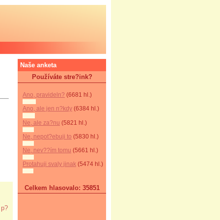
Naše anketa
Používáte stre?ink?
Ano, pravideln?
(6681 hl.)
Ano, ale jen n?kdy
(6384 hl.)
Ne, ale za?nu
(5821 hl.)
Ne, nepot?ebuji to
(5830 hl.)
Ne, nev??ím tomu
(5661 hl.)
Protahuji svaly jinak
(5474 hl.)
Celkem hlasovalo: 35851
 p?