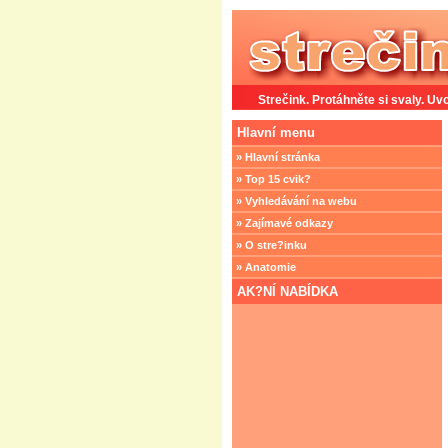
Strečink. Protáhněte si svaly. Uvo
Hlavní menu
» Hlavní stránka
» Top 15 cvik?
» Vyhledávání na webu
» Zajímavé odkazy
» O stre?inku
» Anatomie
AK?NÍ NABÍDKA