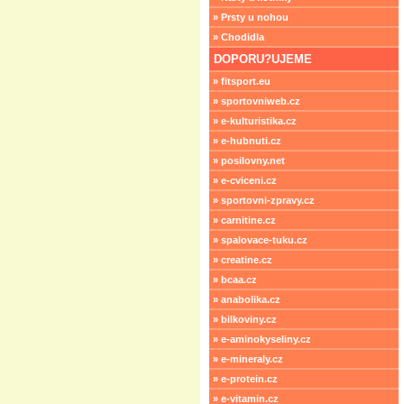
» Prsty u nohou
» Chodidla
DOPORU?UJEME
» fitsport.eu
» sportovniweb.cz
» e-kulturistika.cz
» e-hubnuti.cz
» posilovny.net
» e-cviceni.cz
» sportovni-zpravy.cz
» carnitine.cz
» spalovace-tuku.cz
» creatine.cz
» bcaa.cz
» anabolika.cz
» bilkoviny.cz
» e-aminokyseliny.cz
» e-mineraly.cz
» e-protein.cz
» e-vitamin.cz