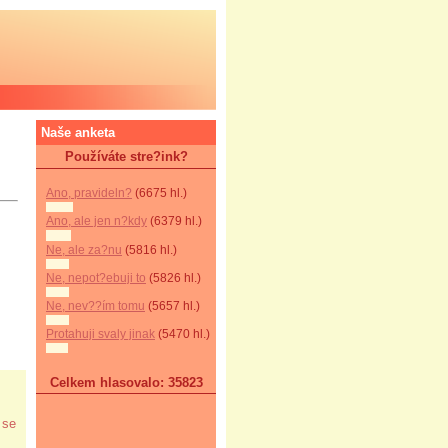
Naše anketa
Používáte stre?ink?
Ano, pravideln?
(6675 hl.)
Ano, ale jen n?kdy
(6379 hl.)
Ne, ale za?nu
(5816 hl.)
Ne, nepot?ebuji to
(5826 hl.)
Ne, nev??ím tomu
(5657 hl.)
Protahuji svaly jinak
(5470 hl.)
Celkem hlasovalo: 35823
 se