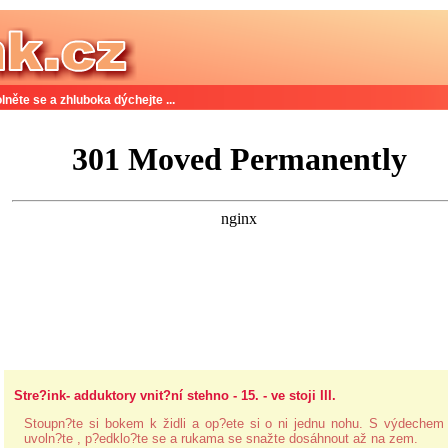
lněte se a zhluboka dýchejte ...
Stre?ink- adduktory vnit?ní stehno - 15. - ve stoji III.
Stoupn?te si bokem k židli a op?ete si o ni jednu nohu. S výdechem
uvoln?te , p?edklo?te se a rukama se snažte dosáhnout až na zem.