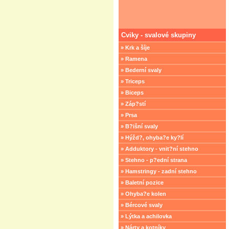
Cviky - svalové skupiny
» Krk a šíje
» Ramena
» Bederní svaly
» Triceps
» Biceps
» Záp?stí
» Prsa
» B?išní svaly
» Hýžd?, ohyba?e ky?lí
» Adduktory - vnit?ní stehno
» Stehno - p?ední strana
» Hamstringy - zadní stehno
» Baletní pozice
» Ohyba?e kolen
» Bércové svaly
» Lýtka a achilovka
» Nárty a kotníky