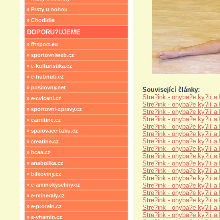
» Prsty u nohou
» Chodidla
DOPORU?UJEME
» fitsport.eu
» sportovniweb.cz
» e-kulturistika.cz
» e-hubnuti.cz
» posilovny.net
Související články:
Stre?ink - ohyba?e ky?lí a
» e-cviceni.cz
Stre?ink - ohyba?e ky?lí a
» sportovni-zpravy.cz
Stre?ink - ohyba?e ky?lí a
Stre?ink - ohyba?e ky?lí a
» carnitine.cz
Stre?ink - ohyba?e ky?lí a
» spalovace-tuku.cz
Stre?ink - ohyba?e ky?lí a
Stre?ink - ohyba?e ky?lí a
» creatine.cz
Stre?ink - ohyba?e ky?lí a
» bcaa.cz
Stre?ink - ohyba?e ky?lí a
Stre?ink - ohyba?e ky?lí a
» anabolika.cz
Stre?ink - ohyba?e ky?lí a
» bilkoviny.cz
Stre?ink - ohyba?e ky?lí a
» e-aminokyseliny.cz
Stre?ink - ohyba?e ky?lí a
Stre?ink - ohyba?e ky?lí a
» e-mineraly.cz
Stre?ink - ohyba?e ky?lí a
» e-protein.cz
Stre?ink - ohyba?e ky?lí a
Stre?ink - ohyba?e ky?lí a
» e-vitamin.cz