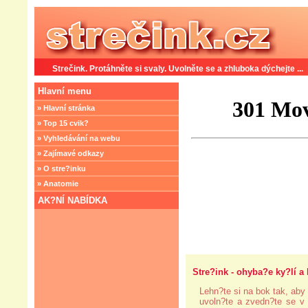
Strečink. Protáhněte si svaly. Uvolněte se a zhluboka dýchejte ...
Hlavní menu
» Hlavní stránka
» Top 15 cvik?
» Vyhledávání na webu
» Zajímavé odkazy
» O stre?inku
» Anatomie
AK?NÍ NABÍDKA
Stre?ink - ohyba?e ky?lí a 
Lehn?te si na bok tak, aby
uvoln?te a zvedn?te se v