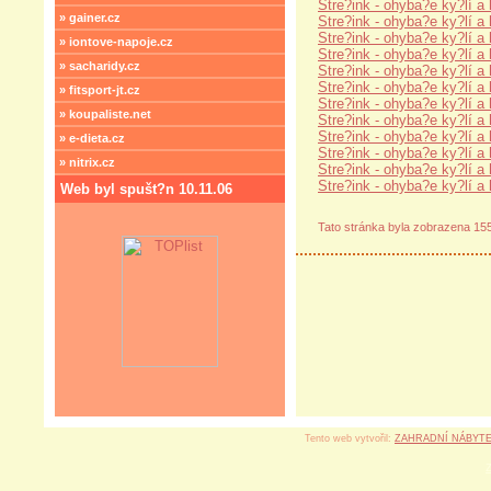
Stre?ink - ohyba?e ky?lí a
» gainer.cz
Stre?ink - ohyba?e ky?lí a 
Stre?ink - ohyba?e ky?lí a
» iontove-napoje.cz
Stre?ink - ohyba?e ky?lí a 
» sacharidy.cz
Stre?ink - ohyba?e ky?lí a 
Stre?ink - ohyba?e ky?lí a 
» fitsport-jt.cz
Stre?ink - ohyba?e ky?lí a 
» koupaliste.net
Stre?ink - ohyba?e ky?lí a 
Stre?ink - ohyba?e ky?lí a 
» e-dieta.cz
Stre?ink - ohyba?e ky?lí a 
» nitrix.cz
Stre?ink - ohyba?e ky?lí a 
Stre?ink - ohyba?e ky?lí a 
Web byl spušt?n 10.11.06
Tato stránka byla zobrazena 15
Tento web vytvořil:
ZAHRADNÍ NÁBYT