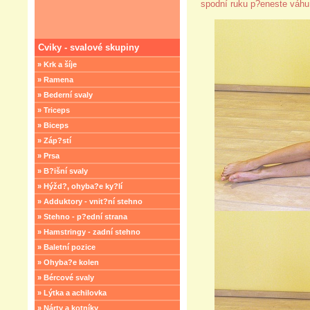
spodní ruku p?eneste váhu
Cviky - svalové skupiny
» Krk a šíje
» Ramena
» Bederní svaly
» Triceps
» Biceps
» Záp?stí
» Prsa
» B?išní svaly
» Hýžd?, ohyba?e ky?lí
» Adduktory - vnit?ní stehno
» Stehno - p?ední strana
» Hamstringy - zadní stehno
» Baletní pozice
» Ohyba?e kolen
» Bércové svaly
» Lýtka a achilovka
» Nárty a kotníky