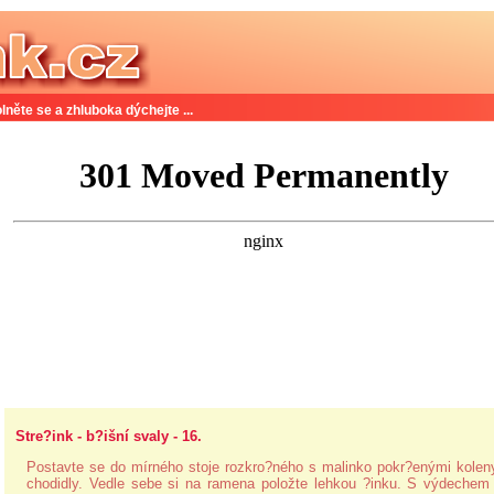
lněte se a zhluboka dýchejte ...
Stre?ink - b?išní svaly - 16.
Postavte se do mírného stoje rozkro?ného s malinko pokr?enými kolen
chodidly. Vedle sebe si na ramena položte lehkou ?inku. S výdechem