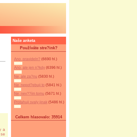
Naše anketa
Používáte stre?ink?
Ano, pravideln?
(6690 hl.)
Ano, ale jen n?kdy
(6396 hl.)
Ne, ale za?nu
(5830 hl.)
Ne, nepot?ebuji to
(5841 hl.)
Ne, nev??ím tomu
(5671 hl.)
Protahuji svaly jinak
(5486 hl.)
Celkem hlasovalo: 35914
y a
 se