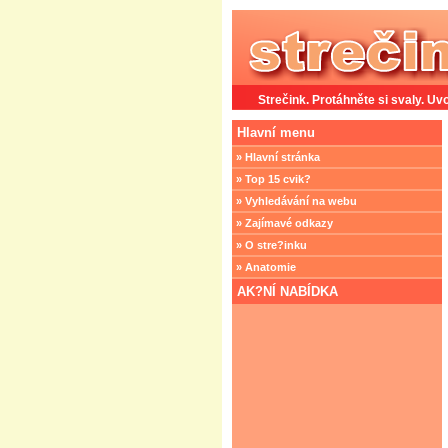
Strečink. Protáhněte si svaly. Uvo
Hlavní menu
» Hlavní stránka
» Top 15 cvik?
» Vyhledávání na webu
» Zajímavé odkazy
» O stre?inku
» Anatomie
AK?NÍ NABÍDKA