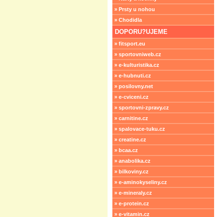
» Prsty u nohou
» Chodidla
DOPORU?UJEME
» fitsport.eu
» sportovniweb.cz
» e-kulturistika.cz
» e-hubnuti.cz
» posilovny.net
» e-cviceni.cz
» sportovni-zpravy.cz
» carnitine.cz
» spalovace-tuku.cz
» creatine.cz
» bcaa.cz
» anabolika.cz
» bilkoviny.cz
» e-aminokyseliny.cz
» e-mineraly.cz
» e-protein.cz
» e-vitamin.cz