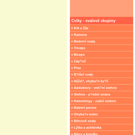
Cviky - svalové skupiny
» Krk a šíje
» Ramena
» Bederní svaly
» Triceps
» Biceps
» Záp?stí
» Prsa
» B?išní svaly
» Hýžd?, ohyba?e ky?lí
» Adduktory - vnit?ní stehno
» Stehno - p?ední strana
» Hamstringy - zadní stehno
» Baletní pozice
» Ohyba?e kolen
» Bércové svaly
» Lýtka a achilovka
» Nárty a kotníky