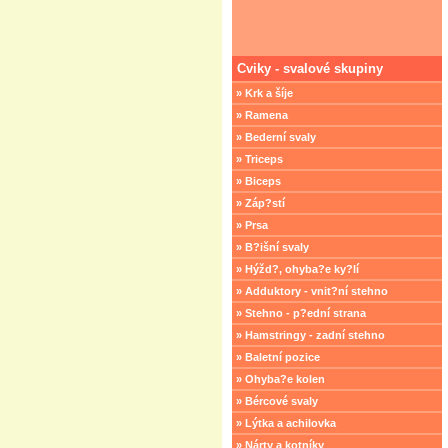
Cviky - svalové skupiny
» Krk a šíje
» Ramena
» Bederní svaly
» Triceps
» Biceps
» Záp?stí
» Prsa
» B?išní svaly
» Hýžd?, ohyba?e ky?lí
» Adduktory - vnit?ní stehno
» Stehno - p?ední strana
» Hamstringy - zadní stehno
» Baletní pozice
» Ohyba?e kolen
» Bércové svaly
» Lýtka a achilovka
» Nárty a kotníky