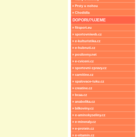
» Prsty u nohou
» Chodidla
DOPORU?UJEME
» fitsport.eu
» sportovniweb.cz
» e-kulturistika.cz
» e-hubnuti.cz
» posilovny.net
» e-cviceni.cz
» sportovni-zpravy.cz
» carnitine.cz
» spalovace-tuku.cz
» creatine.cz
» bcaa.cz
» anabolika.cz
» bilkoviny.cz
» e-aminokyseliny.cz
» e-mineraly.cz
» e-protein.cz
» e-vitamin.cz