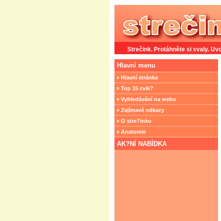
Strečink. Protáhněte si svaly. Uvo
Hlavní menu
» Hlavní stránka
» Top 15 cvik?
» Vyhledávání na webu
» Zajímavé odkazy
» O stre?inku
» Anatomie
AK?NÍ NABÍDKA