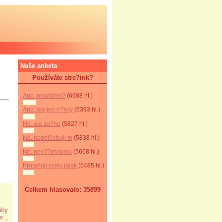
Naše anketa
Používáte stre?ink?
Ano, pravideln?
(6688 hl.)
Ano, ale jen n?kdy
(6393 hl.)
Ne, ale za?nu
(5827 hl.)
Ne, nepot?ebuji to
(5838 hl.)
Ne, nev??ím tomu
(5668 hl.)
Protahuji svaly jinak
(5485 hl.)
Celkem hlasovalo: 35899
aby
e ,