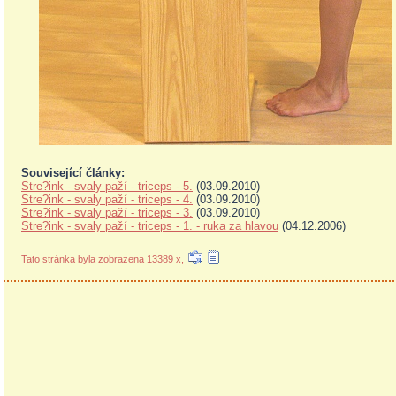
Související články:
Stre?ink - svaly paží - triceps - 5.
(03.09.2010)
Stre?ink - svaly paží - triceps - 4.
(03.09.2010)
Stre?ink - svaly paží - triceps - 3.
(03.09.2010)
Stre?ink - svaly paží - triceps - 1. - ruka za hlavou
(04.12.2006)
Tato stránka byla zobrazena 13389 x,