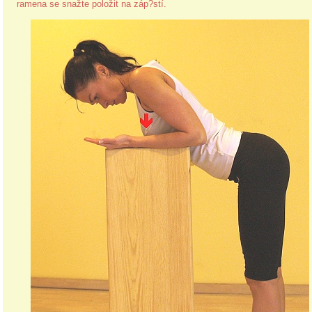
ramena se snažte položit na záp?stí.