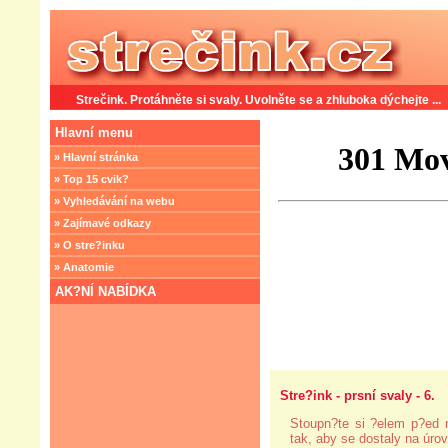
Strečink. Protáhněte si svaly. Uvolněte se a zhluboka dýchejte ...
Hlavní menu
» Hlavní stránka
» Top 15 cvik?
» Vyhledávání na webu
» Zajímavé odkazy
» O stre?inku
» Anatomie
AK?NÍ NABÍDKA
Stre?ink - prsní svaly - 6.
Stoupn?te si ?elem p?ed 
tak, aby se dostaly na úro