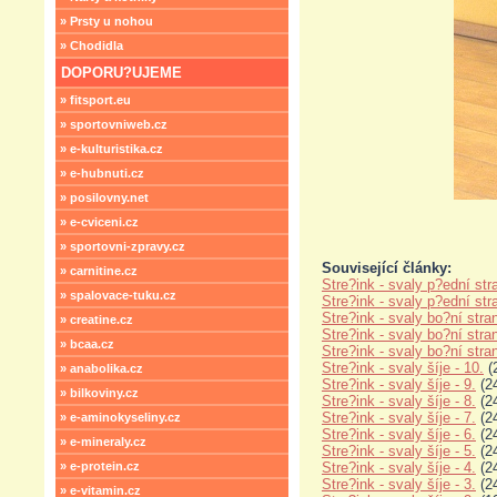
» Prsty u nohou
» Chodidla
DOPORU?UJEME
» fitsport.eu
» sportovniweb.cz
» e-kulturistika.cz
» e-hubnuti.cz
» posilovny.net
» e-cviceni.cz
» sportovni-zpravy.cz
Související články:
» carnitine.cz
Stre?ink - svaly p?ední str
» spalovace-tuku.cz
Stre?ink - svaly p?ední str
Stre?ink - svaly bo?ní stran
» creatine.cz
Stre?ink - svaly bo?ní stran
» bcaa.cz
Stre?ink - svaly bo?ní stran
Stre?ink - svaly šíje - 10.
(
» anabolika.cz
Stre?ink - svaly šíje - 9.
(24
» bilkoviny.cz
Stre?ink - svaly šíje - 8.
(24
Stre?ink - svaly šíje - 7.
(24
» e-aminokyseliny.cz
Stre?ink - svaly šíje - 6.
(24
» e-mineraly.cz
Stre?ink - svaly šíje - 5.
(24
» e-protein.cz
Stre?ink - svaly šíje - 4.
(24
Stre?ink - svaly šíje - 3.
(24
» e-vitamin.cz