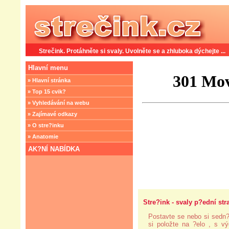
Strečink. Protáhněte si svaly. Uvolněte se a zhluboka dýchejte ...
Hlavní menu
» Hlavní stránka
» Top 15 cvik?
» Vyhledávání na webu
» Zajímavé odkazy
» O stre?inku
» Anatomie
AK?NÍ NABÍDKA
Stre?ink - svaly p?ední stra
Postavte se nebo si sedn?
si položte na ?elo , s v