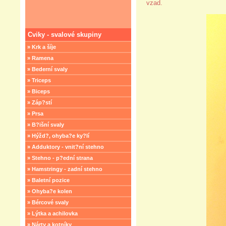
vzad.
Cviky - svalové skupiny
» Krk a šíje
» Ramena
» Bederní svaly
» Triceps
» Biceps
» Záp?stí
» Prsa
» B?išní svaly
» Hýžd?, ohyba?e ky?lí
» Adduktory - vnit?ní stehno
» Stehno - p?ední strana
» Hamstringy - zadní stehno
» Baletní pozice
» Ohyba?e kolen
» Bércové svaly
» Lýtka a achilovka
» Nárty a kotníky