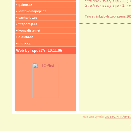
Stre?ink - svaly šíje - 2.
(19
» gainer.cz
Stre?ink - svaly šíje - 1. - 
» iontove-napoje.cz
Tato stránka byla zobrazena 16
» sacharidy.cz
» fitsport-jt.cz
» koupaliste.net
» e-dieta.cz
» nitrix.cz
Web byl spušt?n 10.11.06
Tento web vytvořil:
ZAHRADNÍ NÁBYT