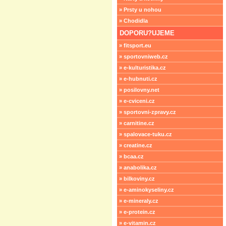
» Prsty u nohou
» Chodidla
DOPORU?UJEME
» fitsport.eu
» sportovniweb.cz
» e-kulturistika.cz
» e-hubnuti.cz
» posilovny.net
» e-cviceni.cz
» sportovni-zpravy.cz
» carnitine.cz
» spalovace-tuku.cz
» creatine.cz
» bcaa.cz
» anabolika.cz
» bilkoviny.cz
» e-aminokyseliny.cz
» e-mineraly.cz
» e-protein.cz
» e-vitamin.cz