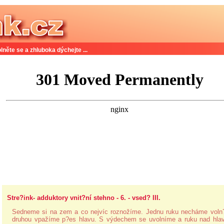
lněte se a zhluboka dýchejte ...
Stre?ink- adduktory vnit?ní stehno - 6. - vsed? III.
Sedneme si na zem a co nejvíc roznožíme. Jednu ruku necháme voln
druhou vpažíme p?es hlavu. S výdechem se uvolníme a ruku nad hla