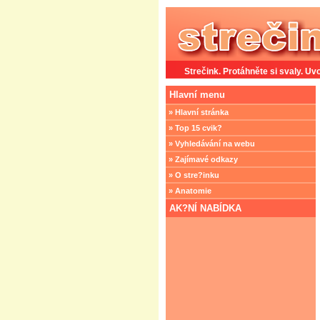
Strečink. Protáhněte si svaly. Uvo
Hlavní menu
» Hlavní stránka
» Top 15 cvik?
» Vyhledávání na webu
» Zajímavé odkazy
» O stre?inku
» Anatomie
AK?NÍ NABÍDKA