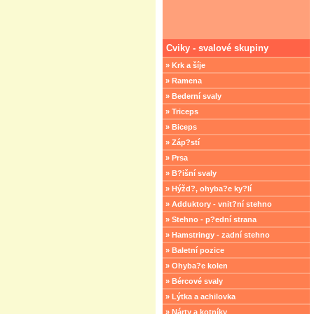
Cviky - svalové skupiny
» Krk a šíje
» Ramena
» Bederní svaly
» Triceps
» Biceps
» Záp?stí
» Prsa
» B?išní svaly
» Hýžd?, ohyba?e ky?lí
» Adduktory - vnit?ní stehno
» Stehno - p?ední strana
» Hamstringy - zadní stehno
» Baletní pozice
» Ohyba?e kolen
» Bércové svaly
» Lýtka a achilovka
» Nárty a kotníky