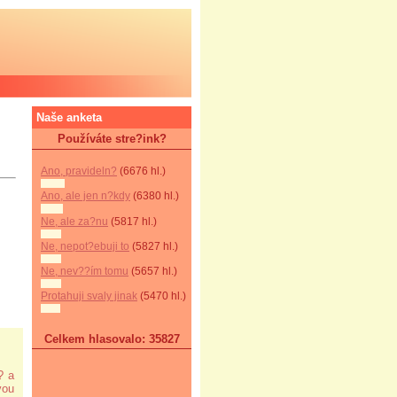
Naše anketa
Používáte stre?ink?
Ano, pravideln?
(6676 hl.)
Ano, ale jen n?kdy
(6380 hl.)
Ne, ale za?nu
(5817 hl.)
Ne, nepot?ebuji to
(5827 hl.)
Ne, nev??ím tomu
(5657 hl.)
Protahuji svaly jinak
(5470 hl.)
Celkem hlasovalo: 35827
? a
vou