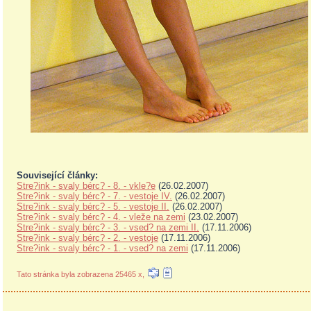
Související články:
Stre?ink - svaly bérc? - 8. - vkle?e
(26.02.2007)
Stre?ink - svaly bérc? - 7. - vestoje IV.
(26.02.2007)
Stre?ink - svaly bérc? - 5. - vestoje II.
(26.02.2007)
Stre?ink - svaly bérc? - 4. - vleže na zemi
(23.02.2007)
Stre?ink - svaly bérc? - 3. - vsed? na zemi II.
(17.11.2006)
Stre?ink - svaly bérc? - 2. - vestoje
(17.11.2006)
Stre?ink - svaly bérc? - 1. - vsed? na zemi
(17.11.2006)
Tato stránka byla zobrazena 25465 x,