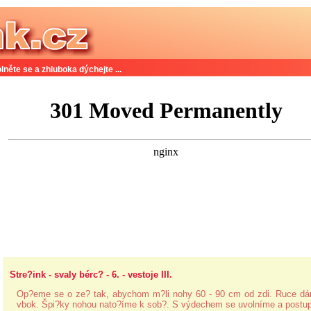
lněte se a zhluboka dýchejte ...
Stre?ink - svaly bérc? - 6. - vestoje III.
Op?eme se o ze? tak, abychom m?li nohy 60 - 90 cm od zdi. Ruce d
vbok. Špi?ky nohou nato?íme k sob?. S výdechem se uvolníme a postu