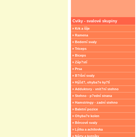
Cviky - svalové skupiny
» Krk a šíje
» Ramena
» Bederní svaly
» Triceps
» Biceps
» Záp?stí
» Prsa
» B?išní svaly
» Hýžd?, ohyba?e ky?lí
» Adduktory - vnit?ní stehno
» Stehno - p?ední strana
» Hamstringy - zadní stehno
» Baletní pozice
» Ohyba?e kolen
» Bércové svaly
» Lýtka a achilovka
» Nárty a kotníky