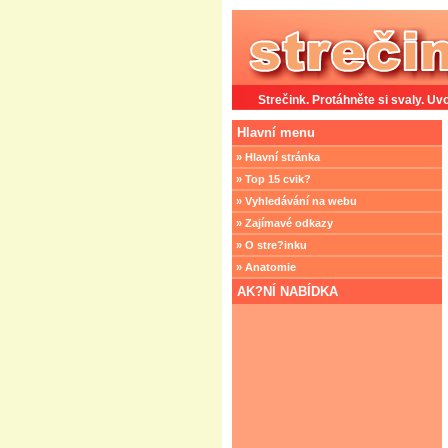
Strečink. Protáhněte si svaly. Uvo
Hlavní menu
» Hlavní stránka
» Top 15 cvik?
» Vyhledávání na webu
» Zajímavé odkazy
» O stre?inku
» Anatomie
AK?NÍ NABÍDKA