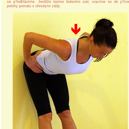
se p?edkláníme. Jestliže trpíme bolestmi zad, vracíme se do p?vo
polohy pomalu s ohnutými zády.