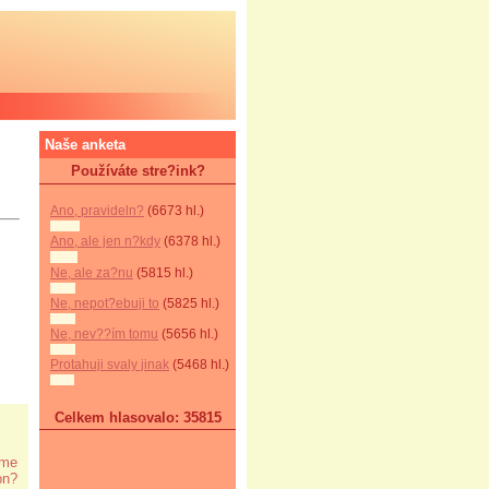
Naše anketa
Používáte stre?ink?
Ano, pravideln?
(6673 hl.)
Ano, ale jen n?kdy
(6378 hl.)
Ne, ale za?nu
(5815 hl.)
Ne, nepot?ebuji to
(5825 hl.)
Ne, nev??ím tomu
(5656 hl.)
Protahuji svaly jinak
(5468 hl.)
Celkem hlasovalo: 35815
áme
pn?