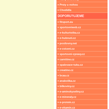
» Prsty u nohou
» Chodidla
DOPORU?UJEME
» fitsport.eu
» sportovniweb.cz
» e-kulturistika.cz
» e-hubnuti.cz
» posilovny.net
» e-cviceni.cz
» sportovni-zpravy.cz
» carnitine.cz
» spalovace-tuku.cz
» creatine.cz
» bcaa.cz
» anabolika.cz
» bilkoviny.cz
» e-aminokyseliny.cz
» e-mineraly.cz
» e-protein.cz
» e-vitamin.cz