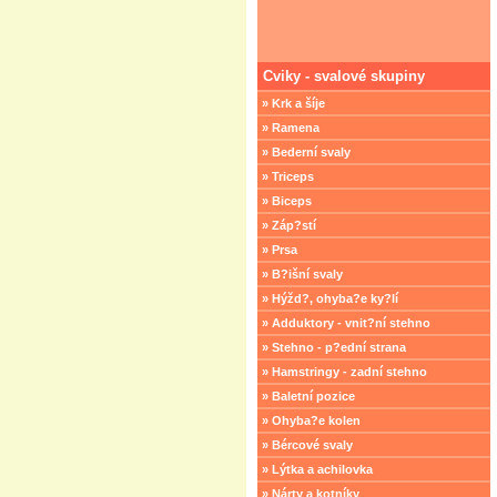
Cviky - svalové skupiny
» Krk a šíje
» Ramena
» Bederní svaly
» Triceps
» Biceps
» Záp?stí
» Prsa
» B?išní svaly
» Hýžd?, ohyba?e ky?lí
» Adduktory - vnit?ní stehno
» Stehno - p?ední strana
» Hamstringy - zadní stehno
» Baletní pozice
» Ohyba?e kolen
» Bércové svaly
» Lýtka a achilovka
» Nárty a kotníky