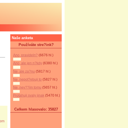
Naše anketa
Používáte stre?ink?
Ano, pravideln?
(6676 hl.)
Ano, ale jen n?kdy
(6380 hl.)
Ne, ale za?nu
(5817 hl.)
Ne, nepot?ebuji to
(5827 hl.)
Ne, nev??ím tomu
(5657 hl.)
Protahuji svaly jinak
(5470 hl.)
Celkem hlasovalo: 35827
hem