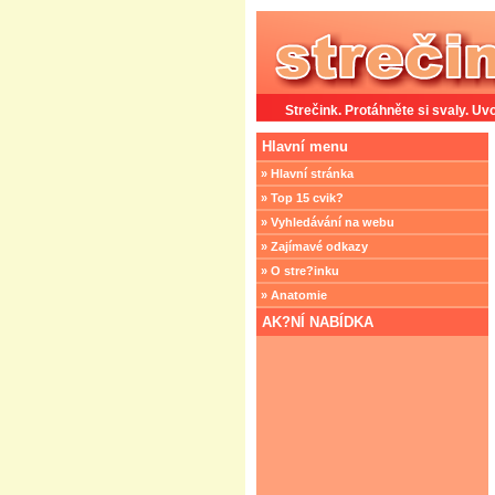
Strečink. Protáhněte si svaly. Uvo
Hlavní menu
» Hlavní stránka
» Top 15 cvik?
» Vyhledávání na webu
» Zajímavé odkazy
» O stre?inku
» Anatomie
AK?NÍ NABÍDKA