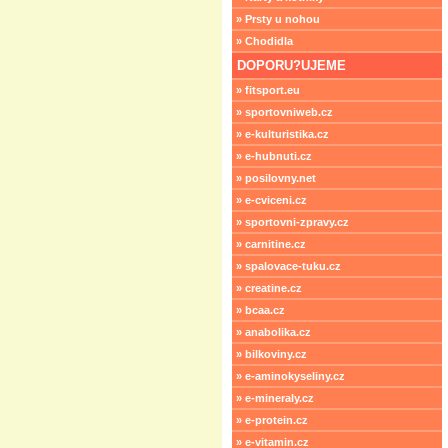
» Prsty u nohou
» Chodidla
DOPORU?UJEME
» fitsport.eu
» sportovniweb.cz
» e-kulturistika.cz
» e-hubnuti.cz
» posilovny.net
» e-cviceni.cz
» sportovni-zpravy.cz
» carnitine.cz
» spalovace-tuku.cz
» creatine.cz
» bcaa.cz
» anabolika.cz
» bilkoviny.cz
» e-aminokyseliny.cz
» e-mineraly.cz
» e-protein.cz
» e-vitamin.cz