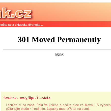
lněte se a zhluboka dýchejte ...
Stre?ink - svaly šíje - 1. - vleže
Lehn?te si na záda. Pokr?te kolena a spojte ruce za hlavou. S výdec
p?itahujte bradu k hrudníku. Lopatky musí z?stat na zemi.