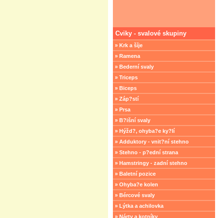
Cviky - svalové skupiny
» Krk a šíje
» Ramena
» Bederní svaly
» Triceps
» Biceps
» Záp?stí
» Prsa
» B?išní svaly
» Hýžd?, ohyba?e ky?lí
» Adduktory - vnit?ní stehno
» Stehno - p?ední strana
» Hamstringy - zadní stehno
» Baletní pozice
» Ohyba?e kolen
» Bércové svaly
» Lýtka a achilovka
» Nárty a kotníky