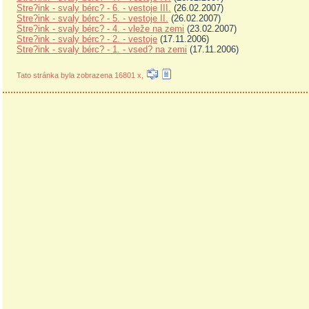
Stre?ink - svaly bérc? - 6. - vestoje III.
(26.02.2007)
Stre?ink - svaly bérc? - 5. - vestoje II.
(26.02.2007)
Stre?ink - svaly bérc? - 4. - vleže na zemi
(23.02.2007)
Stre?ink - svaly bérc? - 2. - vestoje
(17.11.2006)
Stre?ink - svaly bérc? - 1. - vsed? na zemi
(17.11.2006)
Tato stránka byla zobrazena 16801 x,