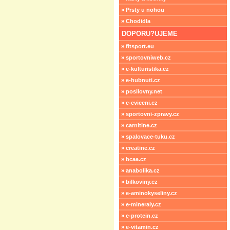
» Prsty u nohou
» Chodidla
DOPORU?UJEME
» fitsport.eu
» sportovniweb.cz
» e-kulturistika.cz
» e-hubnuti.cz
» posilovny.net
» e-cviceni.cz
» sportovni-zpravy.cz
» carnitine.cz
» spalovace-tuku.cz
» creatine.cz
» bcaa.cz
» anabolika.cz
» bilkoviny.cz
» e-aminokyseliny.cz
» e-mineraly.cz
» e-protein.cz
» e-vitamin.cz