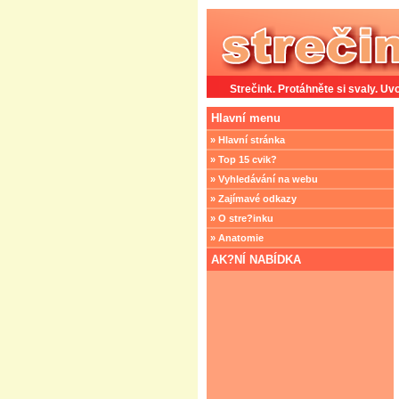
Strečink. Protáhněte si svaly. Uvo
Hlavní menu
» Hlavní stránka
» Top 15 cvik?
» Vyhledávání na webu
» Zajímavé odkazy
» O stre?inku
» Anatomie
AK?NÍ NABÍDKA