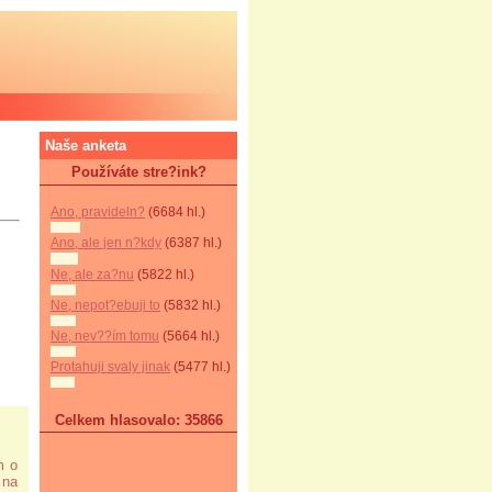
Naše anketa
Používáte stre?ink?
Ano, pravideln?
(6684 hl.)
Ano, ale jen n?kdy
(6387 hl.)
Ne, ale za?nu
(5822 hl.)
Ne, nepot?ebuji to
(5832 hl.)
Ne, nev??ím tomu
(5664 hl.)
Protahuji svaly jinak
(5477 hl.)
Celkem hlasovalo: 35866
m o
 na