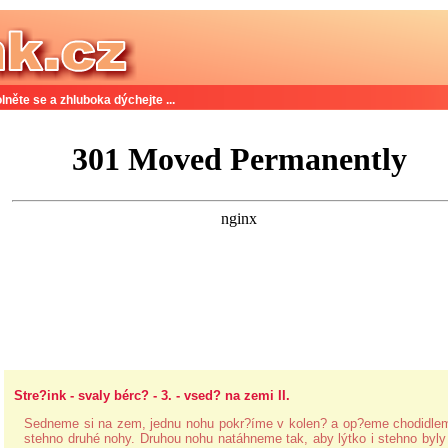
lněte se a zhluboka dýchejte ...
Stre?ink - svaly bérc? - 3. - vsed? na zemi II.
Sedneme si na zem, jednu nohu pokr?íme v kolen? a op?eme chodidle
stehno druhé nohy. Druhou nohu natáhneme tak, aby lýtko i stehno byly