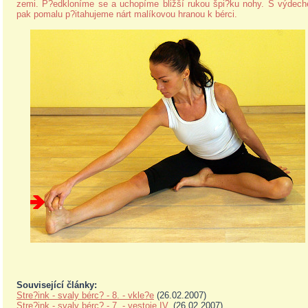
zemi. P?edkloníme se a uchopíme bližší rukou špi?ku nohy. S výdec
pak pomalu p?itahujeme nárt malíkovou hranou k bérci.
Související články:
Stre?ink - svaly bérc? - 8. - vkle?e
(26.02.2007)
Stre?ink - svaly bérc? - 7. - vestoje IV.
(26.02.2007)