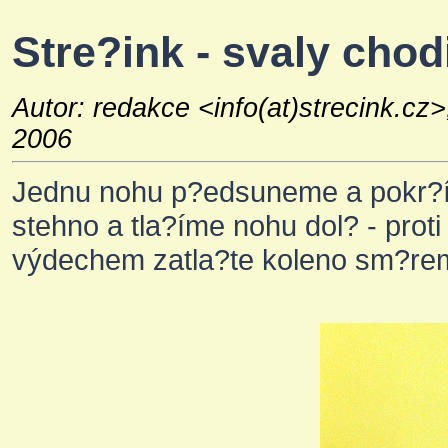
Stre?ink - svaly chod
Autor: redakce <info(at)strecink.cz
2006
Jednu nohu p?edsuneme a pokr?í
stehno a tla?íme nohu dol? - prot
výdechem zatla?te koleno sm?re